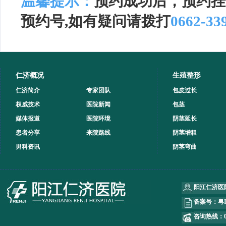
温馨提示：
预约成功后，预约挂
预约号,如有疑问请拨打
0662-33
仁济概况
生殖整形
仁济简介
专家团队
包皮过长
权威技术
医院新闻
包茎
媒体报道
医院环境
阴茎延长
患者分享
来院路线
阴茎增粗
男科资讯
阴茎弯曲
阳江仁济医
备案号：
粤I
咨询热线：066